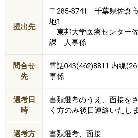
〒285-8741 千葉県佐倉
地1
提出先
東邦大学医療センター佐
課 人事係
問合せ
電話043(462)8811 内線(
先
事係
選考日
書類選考のうえ、面接を
時
く方のみ後日連絡いたし
選考方
書類選考、面接