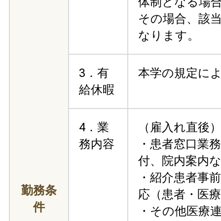
体制となる場
その場合、該
なります。
3．有
本学の規定に
給休暇
4．業
（雇入れ直後
務内容
・患者窓口業務
付、院内案内
・紹介患者事
勤務条
応（患者・医療
件
・その他医療