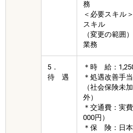
務
＜必要スキル＞Wo
スキル
（変更の範囲
業務
5．
＊時 給：1,25
待 遇
＊処遇改善手当：
（社会保険未
外）
＊交通費：実費
000円）
＊保 険：日本