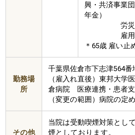
興・共済事業団
年金）
労災保
雇用保
＊65歳 雇い
千葉県佐倉市下志津564番
勤務場
（雇入れ直後）東邦大学
所
倉病院 医療連携・患者支援
（変更の範囲）病院の定
当院は受動喫煙対策とし
その他
煙としております。