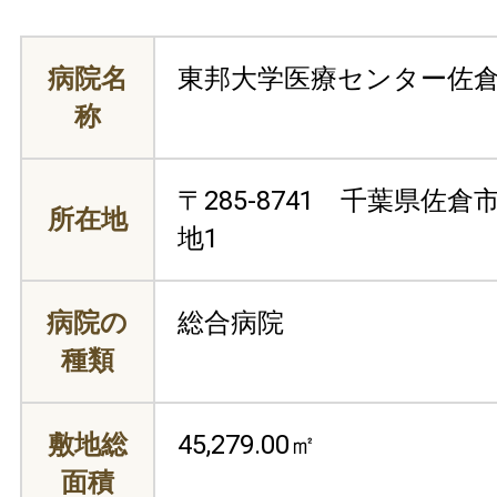
病院名
東邦大学医療センター佐
称
〒285-8741 千葉県佐倉
所在地
地1
病院の
総合病院
種類
敷地総
45,279.00㎡
面積