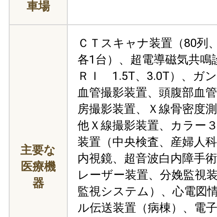
車場
ＣＴスキャナ装置（80列、6
各1台）、超電導磁気共鳴
ＲＩ 1.5T、3.0T）、
血管撮影装置、頭腹部血管
房撮影装置、Ｘ線骨密度
他Ｘ線撮影装置、カラー
装置（中央検査、産婦人
主要な
内視鏡、超音波白内障手
医療機
レーザー装置、分娩監視
器
監視システム）、心電図
ル伝送装置（病棟）、電